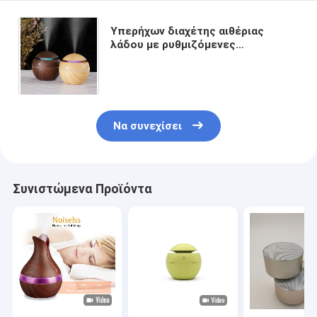
Υπερήχων διαχέτης αιθέριας
λάδου με ρυθμιζόμενες
λειτουργίες ομίχλης και
χαρακτηριστικό ασφαλείας
αυτόματης διακοπής
Να συνεχίσει
Συνιστώμενα Προϊόντα