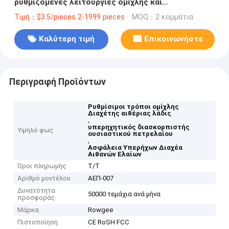
ρυθμιζόμενες λειτουργίες ομίχλης και
χαρακτηριστικό ασφαλείας αυτόματης διακοπής
Τιμή：$3.5/pieces 2-1999 pieces
MOQ：2 κομμάτια
Καλύτερη τιμή
Επικοινωνήστε
Περιγραφή Προϊόντων
Ρυθμίσιμοι τρόποι ομίχλης
Διαχέτης αιθέριας λάδις
,
υπερηχητικός διασκορπιστής
Υψηλό φως
ουσιαστικού πετρελαίου
,
Ασφάλεια Υπερήχων Διαχέα
Αιθανών Ελαίων
Όροι πληρωμής
Τ/Τ
Αριθμό μοντέλου
ΑΕΠ-007
Δυνατότητα
50000 τεμάχια ανά μήνα
προσφοράς
Μάρκα
Rowgee
Πιστοποίηση
CE RoSH FCC