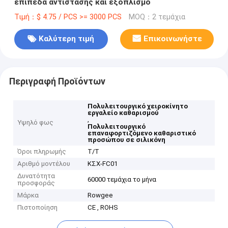
επίπεδα αντίστασης και εξοπλισμό
Τιμή：$ 4.75 / PCS >= 3000 PCS
MOQ：2 τεμάχια
Καλύτερη τιμή
Επικοινωνήστε
Περιγραφή Προϊόντων
Πολυλειτουργικό χειροκίνητο
εργαλείο καθαρισμού
,
Υψηλό φως
Πολυλειτουργικό
επαναφορτιζόμενο καθαριστικό
προσώπου σε σιλικόνη
Όροι πληρωμής
Τ/Τ
Αριθμό μοντέλου
ΚΣΧ-FC01
Δυνατότητα
60000 τεμάχια το μήνα
προσφοράς
Μάρκα
Rowgee
Πιστοποίηση
CE , ROHS