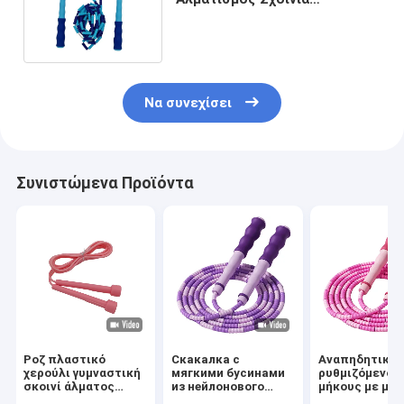
Αθλητισμός Αθλητισμός
Αθλητισμός Αθλητισμός
Αλματισμός
Να συνεχίσει
Συνιστώμενα Προϊόντα
Ροζ πλαστικό
Скакалка с
Αναπηδητικό σ
χερούλι γυμναστική
мягкими бусинами
ρυθμιζόμενου
σκοινί άλματος
из нейлонового
μήκους με μα
απλό σχεδιασμό
шнура,
νάιλον σχοινί 