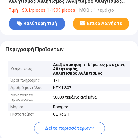
Αθλητισμός Αθλητισμός Αθλητισμός Αθλητισμός
Αλματισμός
Τιμή：$3.1/pieces 1-1999 pieces
MOQ：1 τεμάχιο
Καλύτερη τιμή
Επικοινωνήστε
Περιγραφή Προϊόντων
,
Δείξε άσκηση πηδήματος με σχοινί
Υψηλό φως
,
Αθλητισμός
Αθλητισμός Αθλητισμός
Όροι πληρωμής
Τ/Τ
Αριθμό μοντέλου
ΚΣΧ-LS07
Δυνατότητα
50000 τεμάχια ανά μήνα
προσφοράς
Μάρκα
Rowgee
Πιστοποίηση
CE RoSH
Δείτε περισσότερων