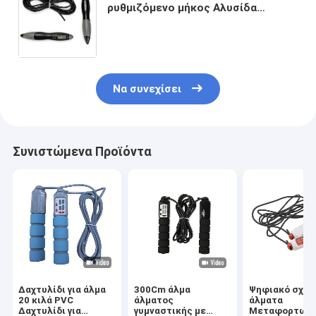
ρυθμιζόμενο μήκος Αλυσίδα
άλματος έξυπνος αισθητήρας
τύπου JP-100 για γυμναστήριο 175
X ρύθμιση πίεσης
Να συνεχίσει
Συνιστώμενα Προϊόντα
Δαχτυλίδι για άλμα
300Cm άλμα
Ψηφιακό σχοιν
20 κιλά PVC
άλματος
άλματα
Δαχτυλίδι για
γυμναστικής με
Μεταφορτωτ