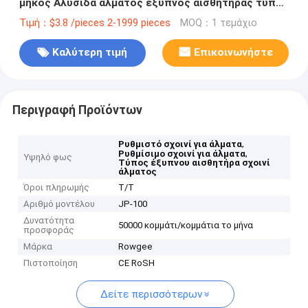
μήκος Αλυσίδα άλματος έξυπνος αισθητήρας τύπου
JP-100 για γυμναστήριο 175 X ρύθμιση πίεσης
Τιμή：$3.8 /pieces 2-1999 pieces
MOQ：1 τεμάχιο
Καλύτερη τιμή
Επικοινωνήστε
Περιγραφή Προϊόντων
,
Ρυθμιστό σχοινί για άλματα
,
Ρυθμίσιμο σχοινί για άλματα
Υψηλό φως
Τύπος έξυπνου αισθητήρα σχοινί
άλματος
Όροι πληρωμής
Τ/Τ
Αριθμό μοντέλου
JP-100
Δυνατότητα
50000 κομμάτι/κομμάτια το μήνα
προσφοράς
Μάρκα
Rowgee
Πιστοποίηση
CE RoSH
Δείτε περισσότερων