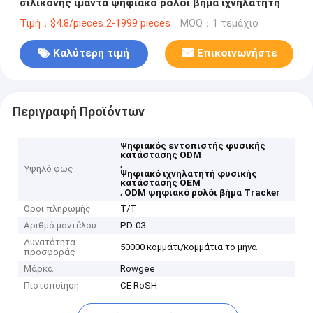
σιλικόνης ιμάντα ψηφιακό ρολόι βήμα ιχνηλατητή
Τιμή：$4.8/pieces 2-1999 pieces
MOQ：1 τεμάχιο
Καλύτερη τιμή
Επικοινωνήστε
Περιγραφή Προϊόντων
Ψηφιακός εντοπιστής φυσικής
κατάστασης ODM
,
Υψηλό φως
Ψηφιακό ιχνηλατητή φυσικής
κατάστασης OEM
,
ODM ψηφιακό ρολόι βήμα Tracker
Όροι πληρωμής
Τ/Τ
Αριθμό μοντέλου
PD-03
Δυνατότητα
50000 κομμάτι/κομμάτια το μήνα
προσφοράς
Μάρκα
Rowgee
Πιστοποίηση
CE RoSH