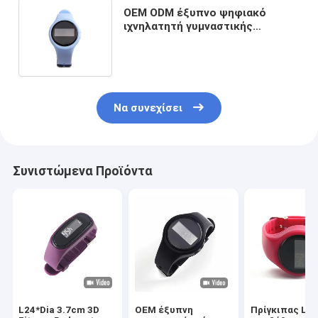
OEM ODM έξυπνο ψηφιακό
ιχνηλατητή γυμναστικής
σιλικόνης ιμάντα ψηφιακό ρολόι
βήμα ιχνηλατητή
Να συνεχίσει
Συνιστώμενα Προϊόντα
L24*Dia 3.7cm 3D
OEM έξυπνη
Πρίγκιπας LE