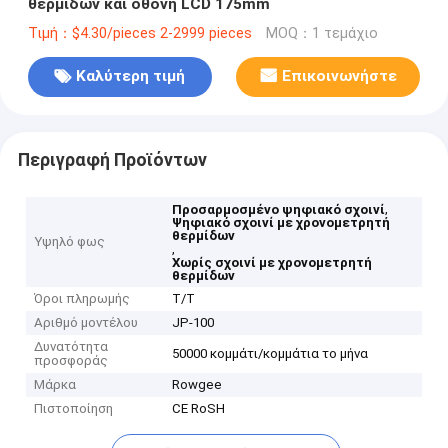
θερμίδων και οθόνη LCD 175mm
Τιμή：$4.30/pieces 2-2999 pieces
MOQ：1 τεμάχιο
Καλύτερη τιμή
Επικοινωνήστε
Περιγραφή Προϊόντων
,
Προσαρμοσμένο ψηφιακό σχοινί
Ψηφιακό σχοινί με χρονομετρητή
θερμίδων
Υψηλό φως
,
Χωρίς σχοινί με χρονομετρητή
θερμίδων
Όροι πληρωμής
Τ/Τ
Αριθμό μοντέλου
JP-100
Δυνατότητα
50000 κομμάτι/κομμάτια το μήνα
προσφοράς
Μάρκα
Rowgee
Πιστοποίηση
CE RoSH