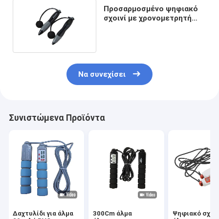
Προσαρμοσμένο ψηφιακό
σχοινί με χρονομετρητή
θερμίδων και οθόνη LCD
175mm
Να συνεχίσει
Συνιστώμενα Προϊόντα
Δαχτυλίδι για άλμα
300Cm άλμα
Ψηφιακό σχοιν